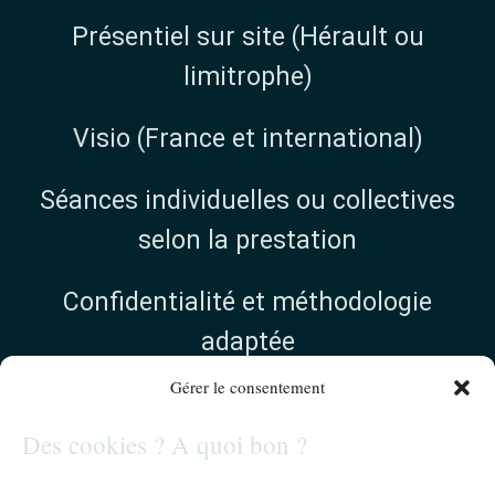
Présentiel sur site (Hérault ou
limitrophe)
Visio (France et international)
Séances individuelles ou collectives
selon la prestation
Confidentialité et méthodologie
adaptée
Gérer le consentement
Supervision institutionnelle Hérault et
Des cookies ? A quoi bon ?
visio :